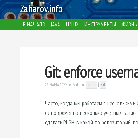
Zaharov.info
В НАЧАЛО
JAVA
LINUX
ИНСТРУМЕНТЫ
ЖИЗНЬ 
Git: enforce user
by
Author
tools
|
git
28 МАРТА 2022
Часто, когда мы работаем с несколькими 
одновременно несколько учётных записей
сделать PUSH в какой-то репозиторий, по