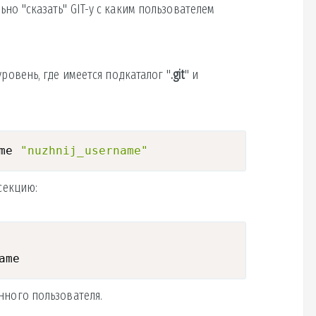
но "сказать" GIT-у с каким пользователем
уровень, где имеется подкаталог "
.git
" и
me 
"nuzhnij_username"
 секцию:
нного пользователя.