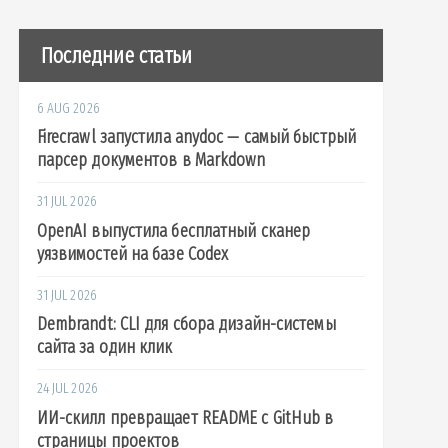
Последние статьи
6 AUG 2026
Firecrawl запустила anydoc — самый быстрый
парсер документов в Markdown
31 JUL 2026
OpenAI выпустила бесплатный сканер
уязвимостей на базе Codex
31 JUL 2026
Dembrandt: CLI для сбора дизайн-системы
сайта за один клик
24 JUL 2026
ИИ-скилл превращает README с GitHub в
страницы проектов