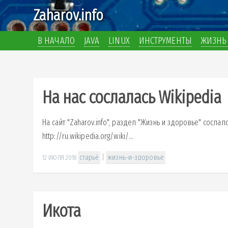
Zaharov.info
В НАЧАЛО
JAVA
LINUX
ИНСТРУМЕНТЫ
ЖИЗНЬ 
На нас сослалась Wikipedia
На сайт "Zaharov.info", раздел "Жизнь и здоровье" сослал
http://ru.wikipedia.org/wiki/...
старьё
|
жизнь-и-здоровье
12 ИЮЛЯ 2018
Икота