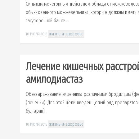
Сильным мочегонным действием обладают можжевеловы
обыкновенного можжевельника, которые должны иметь ар
закупоренной банке....
жизнь-и-здоровье
10 ИЮЛЯ 2018
Лечение кишечных расстрой
амилодиастаз
Обеззараживание кишечника различными бродилаим (фер
(лечении). Для этой цели введен целый ряд препаратов
булгарин)...
жизнь-и-здоровье
10 ИЮЛЯ 2018