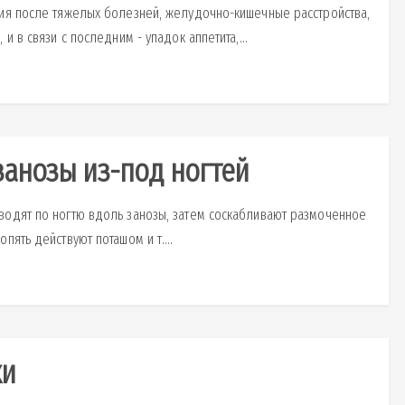
ния после тяжелых болезней, желудочно-кишечные расстройства,
и в связи с последним - упадок аппетита,...
занозы из-под ногтей
водят по ногтю вдоль занозы, затем соскабливают размоченное
пять действуют поташом и т....
ки