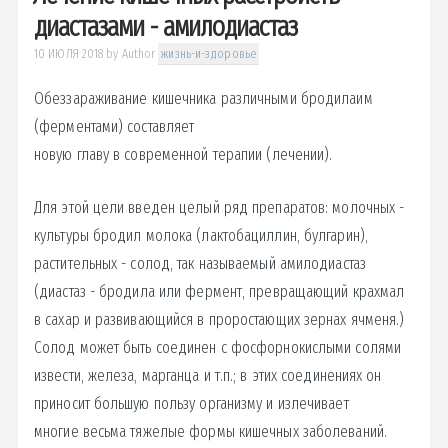
диастазами - амилодиастаз
10 ИЮЛЯ 2018
by
Author
жизнь-и-здоровье
Обеззараживание кишечника различными бродилаим
(ферментами) составляет
новую главу в современной терапии (лечении).
Для этой цели введен целый ряд препаратов: молочных -
культуры бродил молока (лактобациллин, булгарин),
растительных - солод, так называемый амилодиастаз
(диастаз - бродила или фермент, превращающий крахмал
в сахар и развивающийся в проростающих зернах ячменя.)
Солод может быть соединен с фосфорнокислыми солями
извести, железа, марганца и т.п.; в этих соединениях он
приносит большую пользу организму и излечивает
многие весьма тяжелые формы кишечных заболеваний.