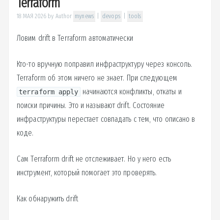
Terraform
18 МАЯ 2026
by
Author
mynews
|
devops
|
tools
Ловим drift в Terraform автоматически
Кто-то вручную поправил инфраструктуру через консоль.
Terraform об этом ничего не знает. При следующем
начинаются конфликты, откаты и
terraform apply
поиски причины. Это и называют drift. Состояние
инфраструктуры перестает совпадать с тем, что описано в
коде.
Сам Terraform drift не отслеживает. Но у него есть
инструмент, который помогает это проверять.
Как обнаружить drift