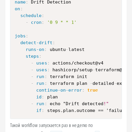
name
:
on
:
schedule
:
-
cron
:
'0 9 * * 1'
jobs
:
detect-drift
:
runs-on
:
 ubuntu
-
latest

steps
:
-
uses
:
 actions/checkout@v4

-
uses
:
 hashicorp/setup
-
terraform@v3

-
run
:
 terraform init

-
run
:
 terraform plan 
-
detailed
-
exitco
continue-on-error
:
true
id
:
 plan

-
run
:
 echo "Drift detected
!"
if
:
 steps.plan.outcome == 'failure'
Такой workflow запускается раз в неделю по