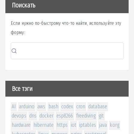
Поискать
Если нужно по-быстрому что-то найти, используйте эту
форму:
Все тэги
AI
arduino
aws
bash
codex
cron
database
devops
dns
docker
esp8266
freediving
git
hardware
hibernate
https
iot
iptables
java
korg