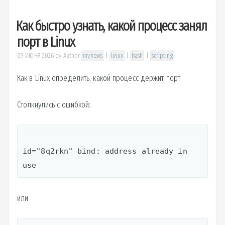
Как быстро узнать, какой процесс занял
порт в Linux
09 ИЮНЯ 2026
by
Author
mynews
|
linux
|
bash
|
scripting
Как в Linux определить, какой процесс держит порт
Столкнулись с ошибкой:
id="8q2rkn" bind: address already in 
use
или