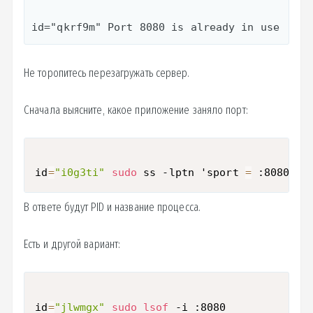
id="qkrf9m" Port 8080 is already in use
Не торопитесь перезагружать сервер.
Сначала выясните, какое приложение заняло порт:
id
=
"i0g3ti"
sudo
 ss -lptn 'sport 
=
 :8080’
В ответе будут PID и название процесса.
Есть и другой вариант:
id
=
"jlwmgx"
sudo
lsof
 -i :8080