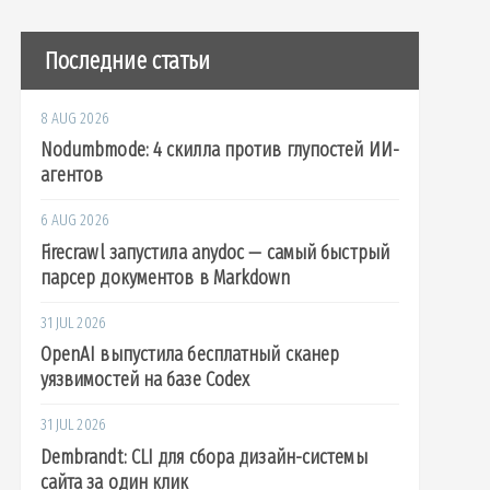
Последние статьи
8 AUG 2026
Nodumbmode: 4 скилла против глупостей ИИ-
агентов
6 AUG 2026
Firecrawl запустила anydoc — самый быстрый
    STATUS         PORTS                    
парсер документов в Markdown
ago   Up 7 minutes   0.0.0.0:2312-
>
2312/tcp, 
go   Up 7 minutes   80/tcp, 0.0.0.0:443-
>
443/
31 JUL 2026
OpenAI выпустила бесплатный сканер
уязвимостей на базе Codex
31 JUL 2026
Dembrandt: CLI для сбора дизайн-системы
сайта за один клик