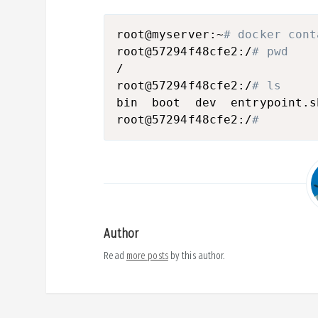
root@myserver:~
# docker cont
root@57294f48cfe2:/
# pwd
/

root@57294f48cfe2:/
# ls
bin  boot  dev  entrypoint.s
root@57294f48cfe2:/
#
Author
Read
more posts
by this author.