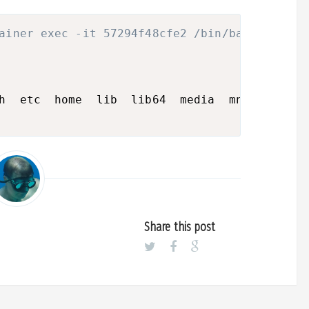
ainer exec -it 57294f48cfe2 /bin/bash
h  etc  home  lib  lib64  media  mnt  opt  pr
Share this post