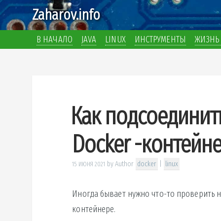
Zaharov.info
В НАЧАЛО
JAVA
LINUX
ИНСТРУМЕНТЫ
ЖИЗНЬ 
Как подсоединит
Docker -контейн
by
Author
docker
|
linux
15 ИЮНЯ 2021
Иногда бывает нужно что-то проверить 
контейнере.