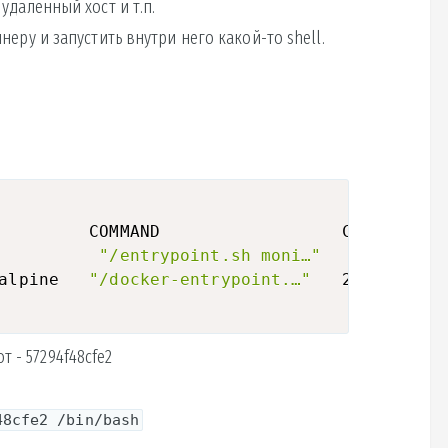
удалённый хост и т.п.
неру и запустить внутри него какой-то shell.
         COMMAND                  CREATED    
          
"/entrypoint.sh moni…"
   22 hours 
alpine   
"/docker-entrypoint.…"
   22 hours a
 - 57294f48cfe2
48cfe2 /bin/bash