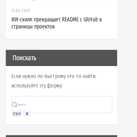
24 JUL 2026
ИИ-скилл превращает README с GitHub в
страницы проектов
oc  root  run  sbin  srv  sys  test.py  tmp 
Поискать
Если нужно по-быстрому что-то найти,
используйте эту форму:
Search
Ctrl
K