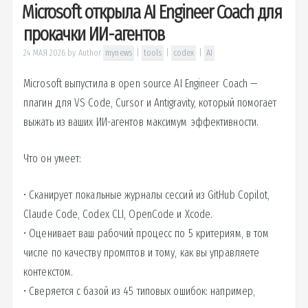
Microsoft открыла AI Engineer Coach для
прокачки ИИ-агентов
24 МАЯ 2026
by
Author
mynews
|
tools
|
codex
|
AI
Microsoft выпустила в open source AI Engineer Coach —
плагин для VS Code, Cursor и Antigravity, который помогает
выжать из ваших ИИ-агентов максимум эффективности.
Что он умеет:
• Сканирует локальные журналы сессий из GitHub Copilot,
Claude Code, Codex CLI, OpenCode и Xcode.
• Оценивает ваш рабочий процесс по 5 критериям, в том
числе по качеству промптов и тому, как вы управляете
контекстом.
• Сверяется с базой из 45 типовых ошибок: например,