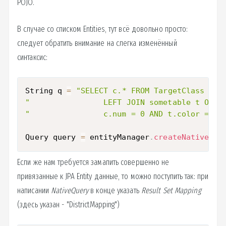
POJO.
В случае со списком Entities, тут всё довольно просто:
следует обратить внимание на слегка изменённый
синтаксис:
String q 
=
"SELECT c.* FROM TargetClass c "
"                LEFT JOIN sometable t ON a
"                c.num = 0 AND t.color = 3 
Query query 
=
 entityManager
.
createNativeQue
Если же нам требуется замапить совершенно не
привязанные к JPA Entity данные, то можно поступить так: при
написании
NativeQuery
в конце указать
Result Set Mapping
(здесь указан - "DistrictMapping")