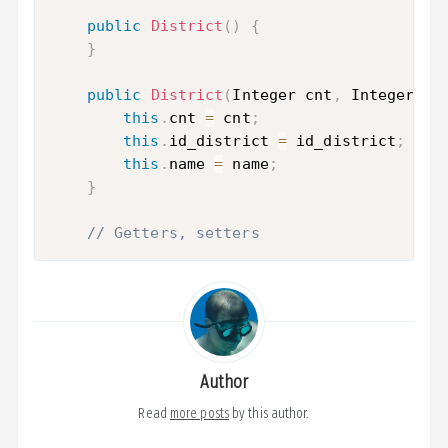
public
District
(
)
{
}
public
District
(
Integer cnt
,
 Integer id
this
.
cnt 
=
 cnt
;
this
.
id_district 
=
 id_district
;
this
.
name 
=
 name
;
}
// Getters, setters
Author
Read
more posts
by this author.