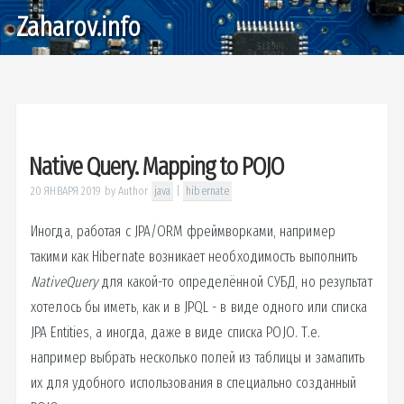
Zaharov.info
Native Query. Mapping to POJO
20 ЯНВАРЯ 2019
by
Author
java
|
hibernate
Иногда, работая с JPA/ORM фреймворками, например
такими как Hibernate возникает необходимость выполнить
NativeQuery
для какой-то определённой СУБД, но результат
хотелось бы иметь, как и в JPQL - в виде одного или списка
JPA Entities, а иногда, даже в виде списка POJO. Т.е.
например выбрать несколько полей из таблицы и замапить
их для удобного использования в специально созданный