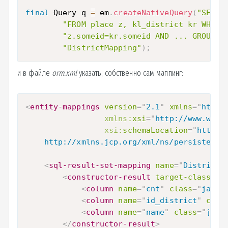
final
 Query q 
=
 em
.
createNativeQuery
(
"SELEC
"FROM place z, kl_district kr WHERE
"z.someid=kr.someid AND ... GROUP B
"DistrictMapping"
)
;
и в файле
orm.xml
указать, собственно сам маппинг:
<
entity-mappings
version
=
"
2.1
"
xmlns
=
"
http:
xmlns:
xsi
=
"
http://www.w3.o
xsi:
schemaLocation
=
"
http:/
    http://xmlns.jcp.org/xml/ns/persistence
<
sql-result-set-mapping
name
=
"
DistrictM
<
constructor-result
target-class
=
"
i
<
column
name
=
"
cnt
"
class
=
"
java.
<
column
name
=
"
id_district
"
clas
<
column
name
=
"
name
"
class
=
"
java
</
constructor-result
>