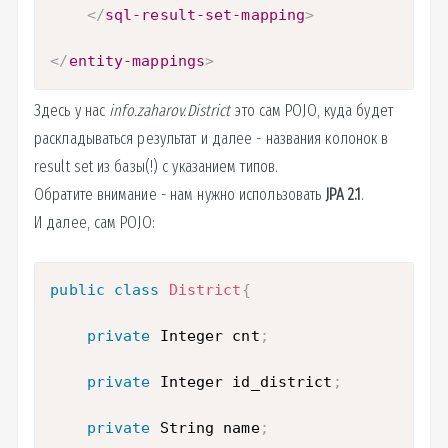
</
sql-result-set-mapping
>
</
entity-mappings
>
Здесь у нас
info.zaharov.District
это сам POJO, куда будет
раскладываться результат и далее - названия колонок в
result set из базы(!) с указанием типов.
Обратите внимание - нам нужно использовать
JPA 2.1
.
И далее, сам POJO:
public
class
District
{
private
 Integer cnt
;
private
 Integer id_district
;
private
 String name
;