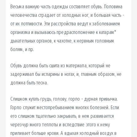
Весьма важную часть одежды составляет обувь. Половина
человечества страдает от холодных ног, и большая часть -
от их потливости. Эти расстройства ведут к заболеванием
организма и вызываюсь предрасположение к катарам*
дыхательных органов, к чахотке, к нервным головным
болям, и пр.
Обувь должна быть сшита из материала, который не
задерживал бы испарины в ногах, и, главным образом, не
должна быть тесна.
Слишком кутать грудь, голову, горло - дурная привычка.
Горло служит местопребыванием многих болезней. Если
его слишком тщательно закрывать, в нем развивается
черезчур много теплоты и вследствие этого к нему
приливает больше крови. А вдыхая холодный воздух в