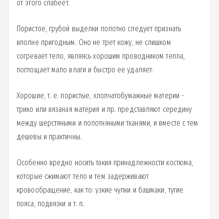
от этого слабеет.
Пористое, грубой выделки полотно следует признать
вполне пригодным. Оно не трет кожу, не слишком
согревает тело, являясь хорошим проводником тепла,
поглощает мало влаги и быстро ее удаляет.
Хорошие, т. е. пористые, хлопчатобумажные материи -
трико или вязаная материя и пр. представляют середину
между шерстяными и полотняными тканями, и вместе с тем
дешевы и практичны.
Особенно вредно носить такия принадлежности костюма,
которые сжимают тело и тем задерживают
кровообращение, как то: узкие чулки и башмаки, тугие
пояса, подвязки и т. п.