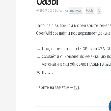
базы
by
Author
mynews
|
tools
|
AI
07 ИЮЛЯ 2026
LangChain выложили в open source генер
OpenWiki создаёт и поддерживает докуме
→ Поддерживает Claude, GPT, Kimi K2.6, GL
→ Создаёт и обновляет документацию по
→ Автоматически обновляет
AGENTS.md
контекст.
Берите на заметку —
тут
.