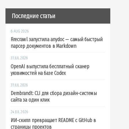
Последние статьи
6 AUG 2026
Firecrawl запустила anydoc — самый быстрый
парсер документов в Markdown
31 JUL 2026
OpenAI выпустила бесплатный сканер
уязвимостей на базе Codex
31 JUL 2026
Dembrandt: CLI для сбора дизайн-системы
сайта за один клик
24 JUL 2026
ИИ-скилл превращает README с GitHub в
страницы проектов