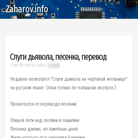
Zaharov.info
Слуги дьявола, песенка, перевод
11 ИЮЛЯ 2018
by
Author
старьё
Недавно посмотрел "Слуги дьявола на чертовой мельнице"
на русcком языке. (пока только по-латышски смотрел.)
Прокололся от перевода песенки
Птицей лети над полями и пашнями
Песенка давних, но памятных дней
Жили когда-то под рижскими башнями