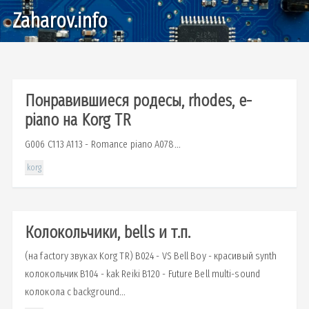
Zaharov.info
Понравившиеся родесы, rhodes, e-
piano на Korg TR
G006 C113 A113 - Romance piano A078...
korg
Колокольчики, bells и т.п.
(на factory звуках Korg TR) B024 - VS Bell Boy - красивый synth
колокольчик B104 - kak Reiki B120 - Future Bell multi-sound
колокола с background...