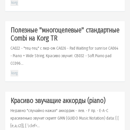
korg
Полезные "многоцелевые" стандартные
Combi на Korg TR
CA022 - "тец-тец" с лид-ом CA026 - Pad Waiting for sunrise CA064
- Piano + Wide String. Красиво звучит. CB032 - Soft Piano pad
CC096...
korg
Красиво звучащие аккорды (piano)
Недавно "случайно нажал" аккордик - лев. - F пр. - E-A-C
красивенько звучит скрипт GMN (GUIDO Music Notation) data: { [
{e,a,c2}], [ \clef<...