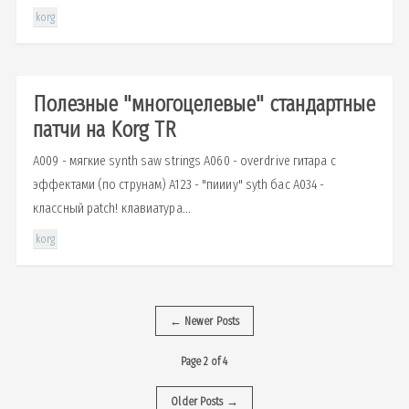
korg
Полезные "многоцелевые" стандартные
патчи на Korg TR
A009 - мягкие synth saw strings A060 - overdrive гитара с
эффектами (по струнам) A123 - "пиииу" syth бас A034 -
классный patch! клавиатура...
korg
←
Newer Posts
Page 2 of 4
Older Posts
→