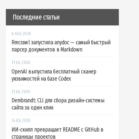
Последние статьи
6 AUG 2026
Firecrawl запустила anydoc — самый быстрый
парсер документов в Markdown
31 JUL 2026
OpenAI выпустила бесплатный сканер
уязвимостей на базе Codex
31 JUL 2026
Dembrandt: CLI для сбора дизайн-системы
сайта за один клик
24 JUL 2026
ИИ-скилл превращает README с GitHub в
страницы проектов