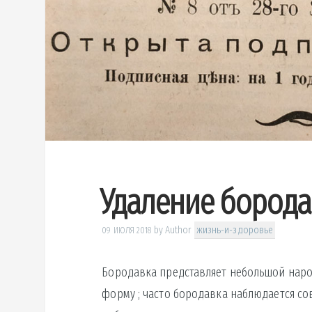
Удаление бород
by
Author
жизнь-и-здоровье
09 ИЮЛЯ 2018
Бородавка представляет небольшой наро
форму ; часто бородавка наблюдается с