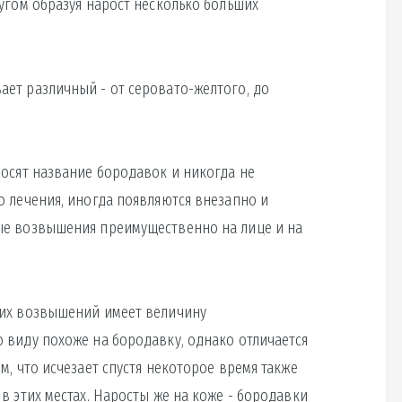
ругом образуя нарост несколько больших
ет различный - от серовато-желтого, до
носят название бородавок и никогда не
о лечения, иногда появляются внезапно и
ые возвышения преимущественно на лице и на
тих возвышений имеет величину
 виду похоже на бородавку, однако отличается
м, что исчезает спустя некоторое время также
в этих местах. Наросты же на коже - бородавки