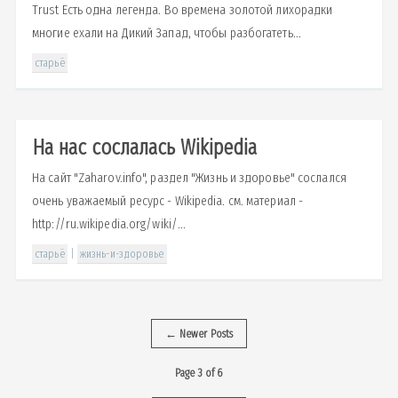
Trust Есть одна легенда. Во времена золотой лихорадки
многие ехали на Дикий Запад, чтобы разбогатеть...
старьё
На нас сослалась Wikipedia
На сайт "Zaharov.info", раздел "Жизнь и здоровье" сослался
очень уважаемый ресурс - Wikipedia. см. материал -
http://ru.wikipedia.org/wiki/...
старьё
|
жизнь-и-здоровье
←
Newer Posts
Page 3 of 6