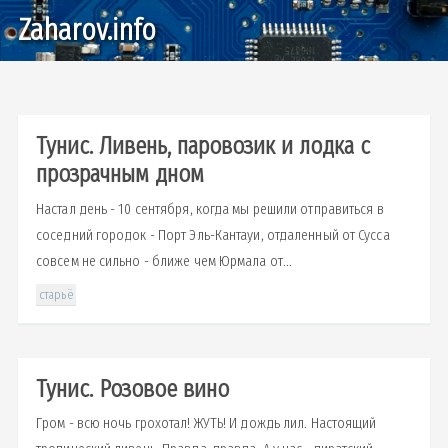
Zaharov.info
Тунис. Ливень, паровозик и лодка с
прозрачным дном
Настал день - 10 сентября, когда мы решили отправиться в
соседний городок - Порт Эль-Кантауи, отдаленный от Сусса
совсем не сильно - ближе чем Юрмала от...
старьё
Тунис. Розовое вино
Гром - всю ночь грохотал! ЖУТЬ! И дождь лил. Настоящий