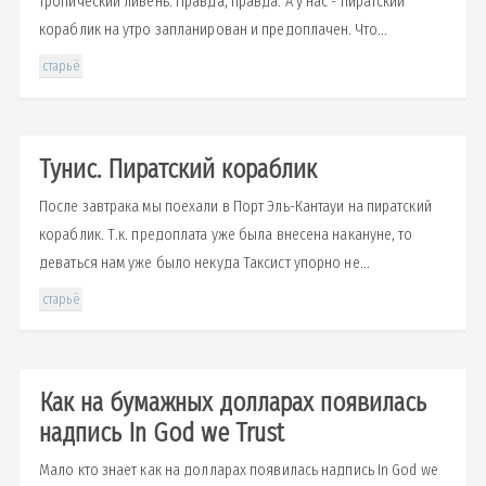
тропический ливень. Правда, правда. А у нас - пиратский
кораблик на утро запланирован и предоплачен. Что...
старьё
Тунис. Пиратский кораблик
После завтрака мы поехали в Порт Эль-Кантауи на пиратский
кораблик. Т.к. предоплата уже была внесена накануне, то
деваться нам уже было некуда Таксист упорно не...
старьё
Как на бумажных долларах появилась
надпись In God we Trust
Мало кто знает как на долларах появилась надпись In God we