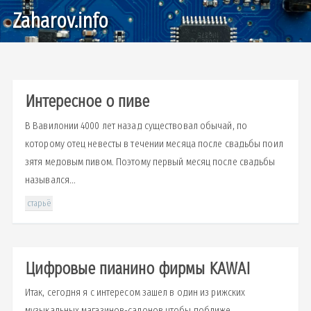
Zaharov.info
Интересное о пиве
В Вавилонии 4000 лет назад существовал обычай, по
которому отец невесты в течении месяца после свадьбы поил
зятя медовым пивом. Поэтому первый месяц после свадьбы
назывался...
старьё
Цифровые пианино фирмы KAWAI
Итак, сегодня я с интересом зашел в один из рижских
музыкальных магазинов-салонов чтобы поближе