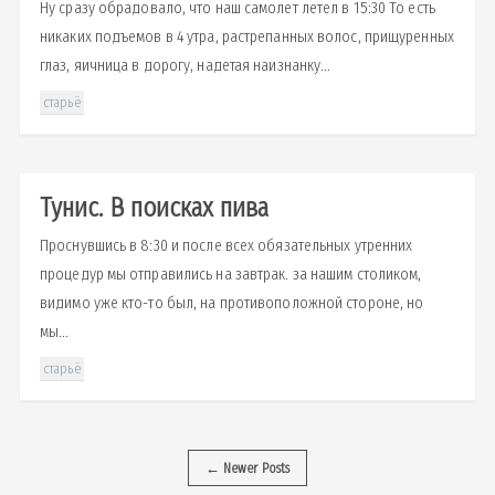
Ну сразу обрадовало, что наш самолет летел в 15:30 То есть
никаких подъемов в 4 утра, растрепанных волос, прищуренных
глаз, яичница в дорогу, надетая наизнанку...
старьё
Тунис. В поисках пива
Проснувшись в 8:30 и после всех обязательных утренних
процедур мы отправились на завтрак. за нашим столиком,
видимо уже кто-то был, на противоположной стороне, но
мы...
старьё
←
Newer Posts